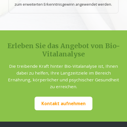
zum erweiterten Erkenntnisgewinn angewendet werden.
Erleben Sie das Angebot von Bio-
Vitalanalyse
Die treibende Kraft hinter Bio-Vitalanalyse ist, Ihnen
dabei zu helfen, Ihre Langzeitziele im Bereich
Ernährung, körperlicher und psychischer Gesundheit
zu erreichen.
Kontakt aufnehmen